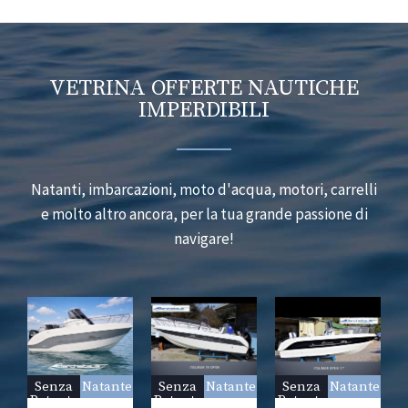
VETRINA OFFERTE NAUTICHE
IMPERDIBILI
Natanti, imbarcazioni, moto d'acqua, motori, carrelli
e molto altro ancora, per la tua grande passione di
navigare!
te
Senza
Natante
Senza
Natante
Senza
Natante
Patente
Patente
Patente