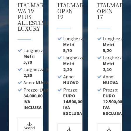
AR
ITALMAR
ITALMAR
ITALMAR
WA 19
OPEN
OPEN
PLUS
19
17
ALLESTIMENTO
LUXURY
za:
Lunghezza:
Lunghezza:
Metri
Metri
Lunghezza:
5,70
5,20
Metri
za:
Metri
Larghezza:
Larghezza:
5,70
Metri
Metri
Larghezza:
Metri
2,20
2,10
UOVO
2,30
Anno:
Anno:
EURO
Anno:
NUOVO
NUOVO
NUOVA
00
Prezzo:
EURO
Prezzo:
Prezzo:
A
34.000,00
EURO
EURO
IVA
14.500,00
12.500,00
INCLUSA
IVA
IVA
ESCLUSA
ESCLUSA
Scopri