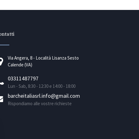
ntatti
Via Angera, 8 - Località Lisanza Sesto
Calende (VA)
03311487797
Lun - Sab, 8:30 - 12:30 e 14:00 - 18:00
barcheitaliasrl.info@gmail.com
Rispondiamo alle vostre richieste