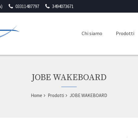
A)
03311487797
3494073671
Chi siamo
Prodotti
JOBE WAKEBOARD
Home
Prodotti
JOBE WAKEBOARD