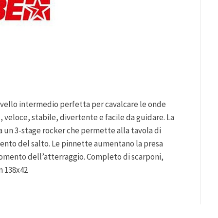
ivello intermedio perfetta per cavalcare le onde
 veloce, stabile, divertente e facile da guidare. La
da un 3-stage rocker che permette alla tavola di
ento del salto. Le pinnette aumentano la presa
l momento dell’atterraggio. Completo di scarponi,
cm 138x42