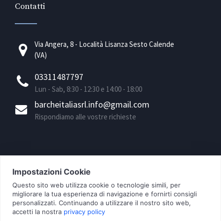
Contatti
Via Angera, 8 - Località Lisanza Sesto Calende
(VA)
03311487797
Lun - Sab, 8:30 - 12:30 e 14:00 - 18:00
barcheitaliasrl.info@gmail.com
Rispondiamo alle vostre richieste
© 2026 BARCHEITALIA S.r.l. tutti i diritti riservati - P.IVA
10500400964 -
Privacy Policy
|
Cookie Policy
|
Aggiorna