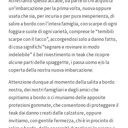
Altrettanto spesso accade, da parte di chi acquista
un’imbarcazione per la prima volta, nuova oppure
usata che sia, per incuria o per pura inesperienza, di
salire a bordo con l’intera famiglia, con scarpe di ogni
foggia e suole di ogni varietà, comprese le “temibili
scarpe con il tacco”, accorgendosi solo a danno fatto,
di cosa significhi “segnare e rovinare in modo
indelebile” il bel rivestimento in teak che ricopre
alcune parti delle spiaggette, i passa uomo e/o la
coperta della nostra nuova imbarcazione.
Attenzione dunque al momento della salita a bordo
nostra, dei nostri famigliari e degli amici che
ospitiamo a bordo: o ci muniamo delle apposite
protezioni gommate, che consentono di proteggere il
teak dai danno creati dalle calzature, oppure
invitiamo, con gentile fermezza, chi è in procinto di