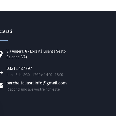
ntatti
Via Angera, 8 - Località Lisanza Sesto
Calende (VA)
03311487797
Lun - Sab, 8:30 - 12:30 e 14:00 - 18:00
barcheitaliasrl.info@gmail.com
Rispondiamo alle vostre richieste