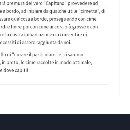
 sarà premura del vero "Capitano" provvedere ad
e a bordo, ad iniziare da qualche utile "cimetta", di
fissare qualcosa a bordo, proseguendo con cime
rdi e finire poi con cime ancora più grosse e con
re la nostra imbarcazione o a consentire di
ecessiti di essere raggiunta da noi.
lo di "curare il particolare" e, ci saremo
 in proto, le cime raccolte in modo ottimale,
e dove capiti!