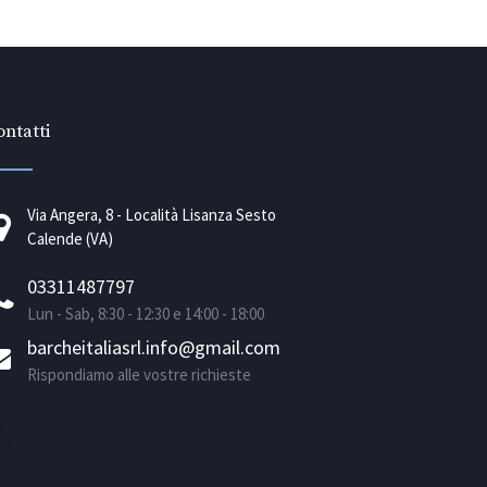
ntatti
Via Angera, 8 - Località Lisanza Sesto
Calende (VA)
03311487797
Lun - Sab, 8:30 - 12:30 e 14:00 - 18:00
barcheitaliasrl.info@gmail.com
Rispondiamo alle vostre richieste