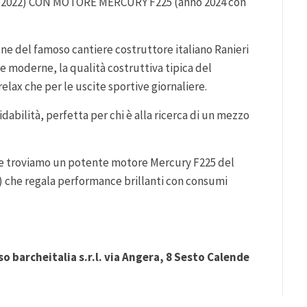
 2022) CON MOTORE MERCURY F225 (anno 2024 con
e del famoso cantiere costruttore italiano Ranieri
 e moderne, la qualità costruttiva tipica del
 relax che per le uscite sportive giornaliere.
dabilità, perfetta per chi è alla ricerca di un mezzo
ne troviamo un potente motore Mercury F225 del
o) che regala performance brillanti con consumi
so barcheitalia s.r.l. via Angera, 8 Sesto Calende