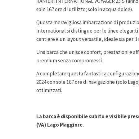
RANIERI INTERNATIONAL VOYAGER 23 S (anno
sole 167 ore di utilizzo; solo in acqua dolce).
Questa meravigliosa imbarcazione di produzion
International si distingue per le linee eleganti
cantiere e un layout versatile, ideale sia per il
Una barca che unisce confort, prestazioni e affi
premium senza compromessi.
A completare questa fantastica configurazio
2024 con sole 167 ore di navigazione (solo Lag
ottimizzati.
La barca è disponibile subito e visibile pres
(VA) Lago Maggiore.