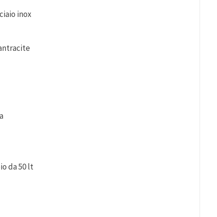
ciaio inox
antracite
sa
o da 50 lt