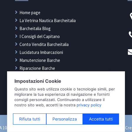
Home page
La Vetrina Nautica Barcheitalia
Barcheitalia Blog
I Consigli del Capitano
Conto Vendita Barcheitalia
Lucidatura Imbarcazioni
Manutenzione Barche
Riparazione Barche
Rimessaggio Barche
Tappezzeria Nautica
Trasporto Imbarcazioni Barcheitalia
IVA 10500400964 -
Privacy Policy
|
Cookie Policy
|
Aggiorna Preferenze
|
Cre